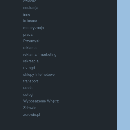
dziecko
edukacja
inne
kulinaria
motoryzacja
praca
Przemysł
reklama
reklama i marketing
rekreacja
rtv agd
sklepy internetowe
transport
uroda
usługi
Wyposażenie Wnętrz
Zdrowie
zdrowie.pl