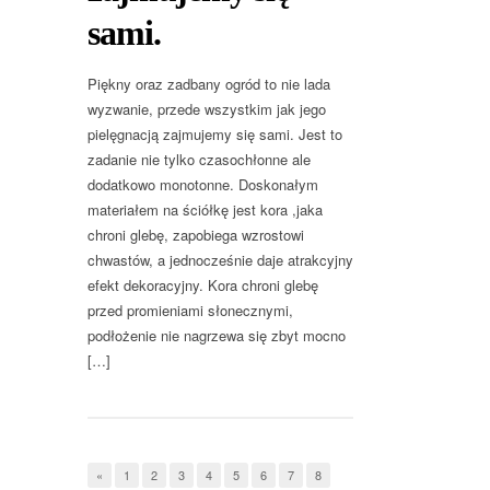
sami.
Piękny oraz zadbany ogród to nie lada
wyzwanie, przede wszystkim jak jego
pielęgnacją zajmujemy się sami. Jest to
zadanie nie tylko czasochłonne ale
dodatkowo monotonne. Doskonałym
materiałem na ściółkę jest kora ,jaka
chroni glebę, zapobiega wzrostowi
chwastów, a jednocześnie daje atrakcyjny
efekt dekoracyjny. Kora chroni glebę
przed promieniami słonecznymi,
podłożenie nie nagrzewa się zbyt mocno
[…]
«
1
2
3
4
5
6
7
8