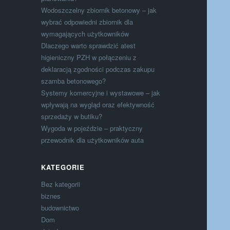
Wodoszczelny zbiornik betonowy – jak
wybrać odpowiedni zbiornik dla
wymagających użytkowników
Dlaczego warto sprawdzić atest
higieniczny PZH w połączeniu z
deklaracją zgodności podczas zakupu
szamba betonowego?
Systemy komercyjne i wystawowe – jak
wpływają na wygląd oraz efektywność
sprzedaży w butiku?
Wygoda w pojeździe – praktyczny
przewodnik dla użytkowników auta
KATEGORIE
Bez kategorii
biznes
budownictwo
Dom