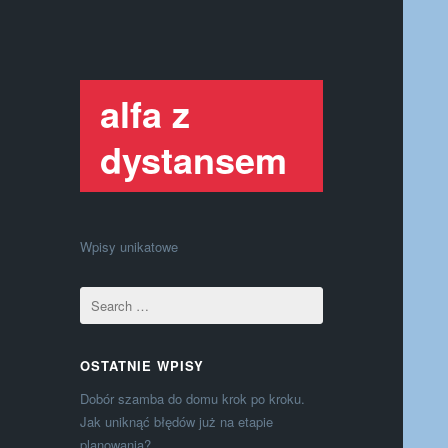
alfa z
dystansem
Wpisy unikatowe
OSTATNIE WPISY
Dobór szamba do domu krok po kroku.
Jak uniknąć błędów już na etapie
planowania?