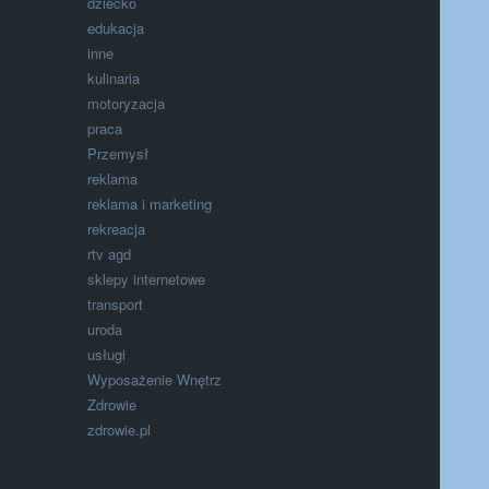
dziecko
edukacja
inne
kulinaria
motoryzacja
praca
Przemysł
reklama
reklama i marketing
rekreacja
rtv agd
sklepy internetowe
transport
uroda
usługi
Wyposażenie Wnętrz
Zdrowie
zdrowie.pl