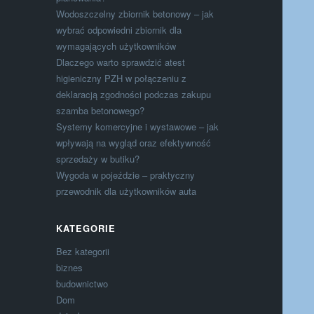
Wodoszczelny zbiornik betonowy – jak
wybrać odpowiedni zbiornik dla
wymagających użytkowników
Dlaczego warto sprawdzić atest
higieniczny PZH w połączeniu z
deklaracją zgodności podczas zakupu
szamba betonowego?
Systemy komercyjne i wystawowe – jak
wpływają na wygląd oraz efektywność
sprzedaży w butiku?
Wygoda w pojeździe – praktyczny
przewodnik dla użytkowników auta
KATEGORIE
Bez kategorii
biznes
budownictwo
Dom