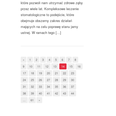
które pozwoli nam utrzymać zdrowe zęby
przez wiele lat. Kompleksowe leczenie
stomatologiczne to podejście, które
obejmuje obszerny zakres działań
mających na celu poprawę stanu jamy
ustnej. W ramach tego […]
«
1
2
3
4
5
6
7
8
9
10
11
12
13
14
15
16
17
18
19
20
21
22
23
24
25
26
27
28
29
30
31
32
33
34
35
36
37
38
39
40
41
42
43
44
…
61
»