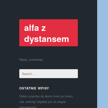
alfa z
dystansem
Wpisy unikatowe
OSTATNIE WPISY
Dobór szamba do domu krok po kroku.
Jak uniknąć błędów już na etapie
planowania?