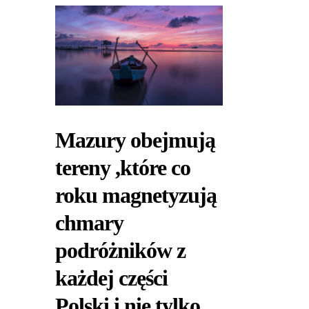
Mazury obejmują
tereny ,które co
roku magnetyzują
chmary
podróżników z
każdej części
Polski i nie tylko.