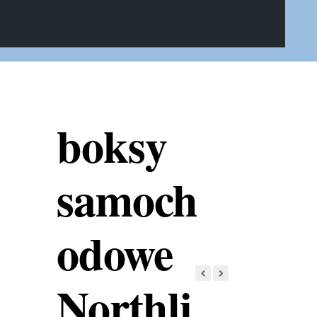
boksy
samoch
odowe
Northli