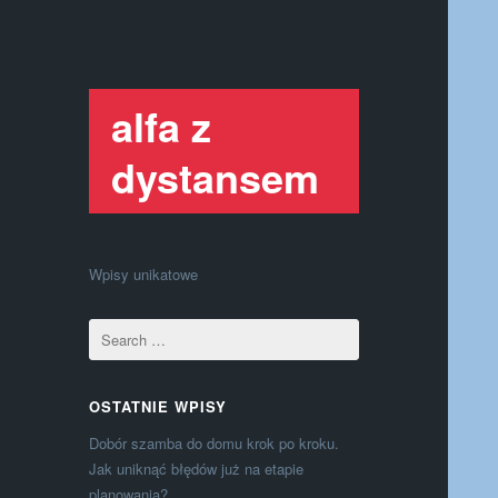
alfa z
dystansem
Wpisy unikatowe
OSTATNIE WPISY
Dobór szamba do domu krok po kroku.
Jak uniknąć błędów już na etapie
planowania?