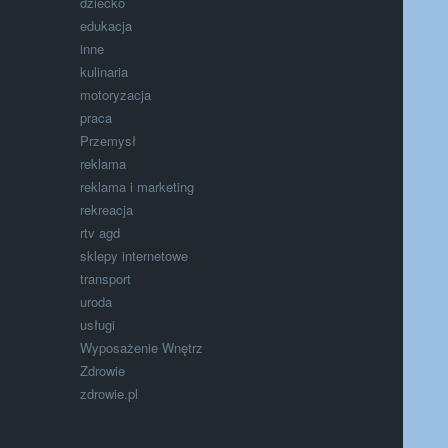
dziecko
edukacja
inne
kulinaria
motoryzacja
praca
Przemysł
reklama
reklama i marketing
rekreacja
rtv agd
sklepy internetowe
transport
uroda
usługi
Wyposażenie Wnętrz
Zdrowie
zdrowie.pl