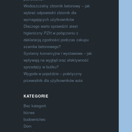
Wodoszczelny zbiornik betonowy – jak
wybrać odpowiedni zbiornik dla
wymagających użytkowników
Dlaczego warto sprawdzić atest
higieniczny PZH w połączeniu z
deklaracją zgodności podczas zakupu
szamba betonowego?
Systemy komercyjne i wystawowe – jak
wpływają na wygląd oraz efektywność
sprzedaży w butiku?
Wygoda w pojeździe – praktyczny
przewodnik dla użytkowników auta
KATEGORIE
Bez kategorii
biznes
budownictwo
Dom