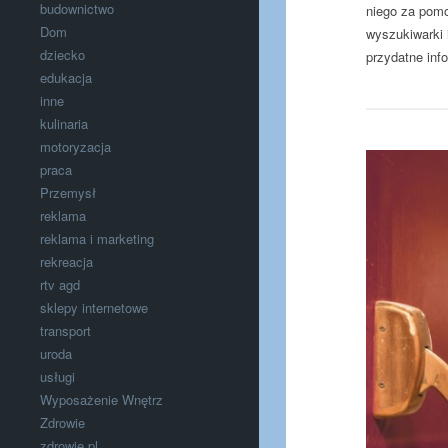
budownictwo
niego za pomo
Dom
wyszukiwarki 
dziecko
przydatne inf
edukacja
inne
kulinaria
motoryzacja
praca
Przemysł
reklama
reklama i marketing
rekreacja
rtv agd
sklepy internetowe
transport
uroda
usługi
Wyposażenie Wnętrz
Zdrowie
zdrowie.pl