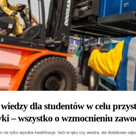
wiedzy dla studentów w celu przyst
yki – wszystko o wzmocnieniu zaw
o nie tylko wysokie kwalifikacje, fach w ręku czy wiedza, ale dodatkowo odpo