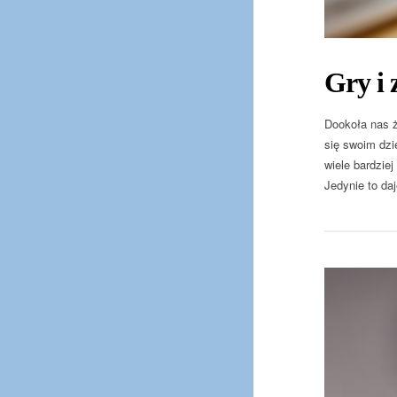
Gry i 
Dookoła nas ż
się swoim dzi
wiele bardzie
Jedynie to da