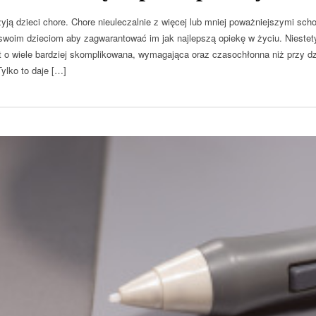
yją dzieci chore. Chore nieuleczalnie z więcej lub mniej poważniejszymi sch
swoim dzieciom aby zagwarantować im jak najlepszą opiekę w życiu. Niestet
t o wiele bardziej skomplikowana, wymagająca oraz czasochłonna niż przy d
 Tylko to daje […]