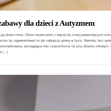
zabawy dla dzieci z Autyzmem
yją dzieci chore. Chore nieuleczalnie z więcej lub mniej poważniejszymi sc
eciom by zagwarantować im jak najlepszą opiekę w życiu. Niestety, lecz opi
j skomplikowana, wymagająca oraz czasochłonna niż przy dziecku zdrowym. Do
je […]