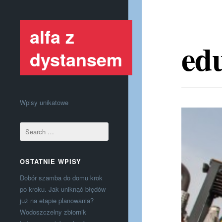
alfa z
ed
dystansem
Wpisy unikatowe
OSTATNIE WPISY
Dobór szamba do domu krok
po kroku. Jak uniknąć błędów
już na etapie planowania?
Wodoszczelny zbiornik