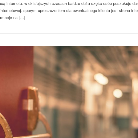
cą internetu. w dzisiejszych czasach bardzo duża część osób poszukuje da
internetowej. sporym uproszczeniem dla ewentualnego klienta jest strona int
ormacje na […]