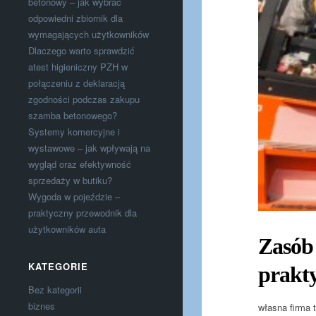
betonowy – jak wybrać
odpowiedni zbiornik dla
wymagających użytkowników
Dlaczego warto sprawdzić
atest higieniczny PZH w
połączeniu z deklaracją
zgodności podczas zakupu
szamba betonowego?
Systemy komercyjne i
wystawowe – jak wpływają na
wygląd oraz efektywność
sprzedaży w butiku?
Wygoda w pojeździe –
praktyczny przewodnik dla
użytkowników auta
Zasób 
KATEGORIE
prakt
Bez kategorii
biznes
własna firma t