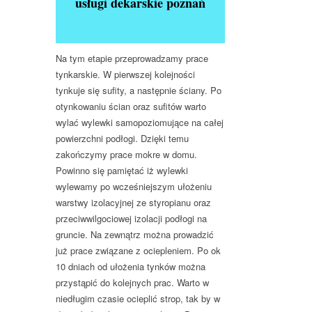
usługi dekarskie poznań
Na tym etapie przeprowadzamy prace
tynkarskie. W pierwszej kolejności
tynkuje się sufity, a następnie ściany. Po
otynkowaniu ścian oraz sufitów warto
wylać wylewki samopoziomujące na całej
powierzchni podłogi. Dzięki temu
zakończymy prace mokre w domu.
Powinno się pamiętać iż wylewki
wylewamy po wcześniejszym ułożeniu
warstwy izolacyjnej ze styropianu oraz
przeciwwilgociowej izolacji podłogi na
gruncie. Na zewnątrz można prowadzić
już prace związane z ociepleniem. Po ok
10 dniach od ułożenia tynków można
przystąpić do kolejnych prac. Warto w
niedługim czasie ocieplić strop, tak by w