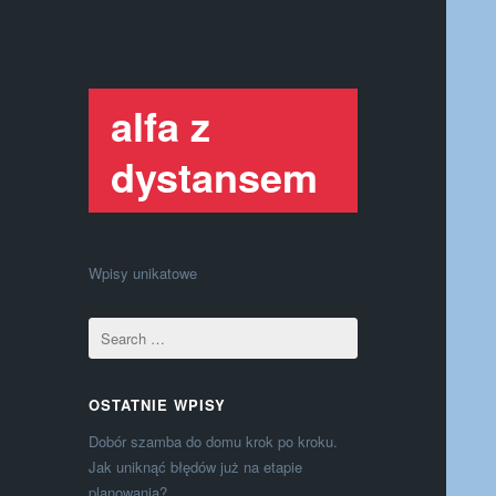
alfa z
dystansem
Wpisy unikatowe
OSTATNIE WPISY
Dobór szamba do domu krok po kroku.
Jak uniknąć błędów już na etapie
planowania?