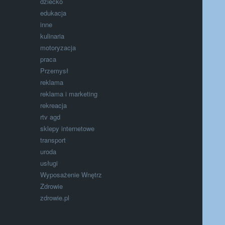
dziecko
edukacja
inne
kulinaria
motoryzacja
praca
Przemysł
reklama
reklama i marketing
rekreacja
rtv agd
sklepy internetowe
transport
uroda
usługi
Wyposażenie Wnętrz
Zdrowie
zdrowie.pl