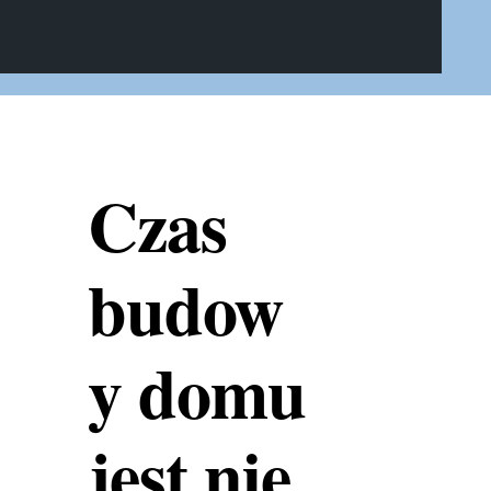
Czas
budow
y domu
jest nie