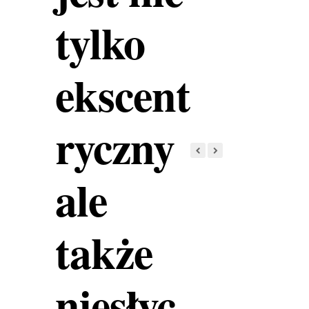
tylko
ekscent
ryczny
ale
także
niesłyc