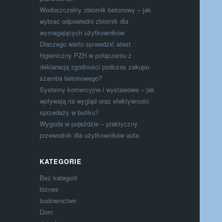
Wodoszczelny zbiornik betonowy – jak
wybrać odpowiedni zbiornik dla
wymagających użytkowników
Dlaczego warto sprawdzić atest
higieniczny PZH w połączeniu z
deklaracją zgodności podczas zakupu
szamba betonowego?
Systemy komercyjne i wystawowe – jak
wpływają na wygląd oraz efektywność
sprzedaży w butiku?
Wygoda w pojeździe – praktyczny
przewodnik dla użytkowników auta
KATEGORIE
Bez kategorii
biznes
budownictwo
Dom