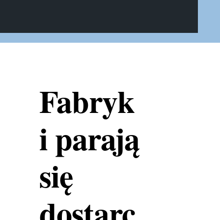
Fabryk
i parają
się
dostarc