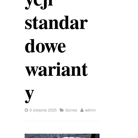
standar
dowe
wariant
y
6 sierpnia 2025
biznes
admin