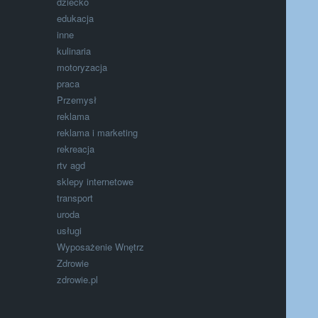
dziecko
edukacja
inne
kulinaria
motoryzacja
praca
Przemysł
reklama
reklama i marketing
rekreacja
rtv agd
sklepy internetowe
transport
uroda
usługi
Wyposażenie Wnętrz
Zdrowie
zdrowie.pl