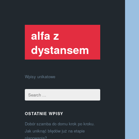
alfa z
dystansem
Wpisy unikatowe
OSTATNIE WPISY
Dobór szamba do domu krok po kroku.
Jak uniknąć błędów już na etapie
planowania?