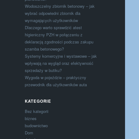
Wodoszczelny zbiornik betonowy – jak
wybrać odpowiedni zbiornik dla
wymagających użytkowników
Dlaczego warto sprawdzić atest
higieniczny PZH w połączeniu z
deklaracją zgodności podczas zakupu
szamba betonowego?
Systemy komercyjne i wystawowe – jak
wpływają na wygląd oraz efektywność
sprzedaży w butiku?
Wygoda w pojeździe – praktyczny
przewodnik dla użytkowników auta
KATEGORIE
Bez kategorii
biznes
budownictwo
Dom