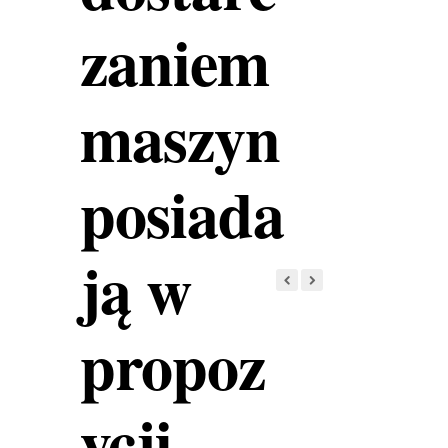
zaniem
maszyn
posiada
ją w
propoz
ycji