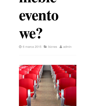
evento
we?
6 marca 2015
biznes
admin