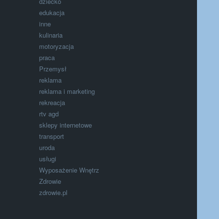
dziecko
edukacja
inne
kulinaria
motoryzacja
praca
Przemysł
reklama
reklama i marketing
rekreacja
rtv agd
sklepy internetowe
transport
uroda
usługi
Wyposażenie Wnętrz
Zdrowie
zdrowie.pl