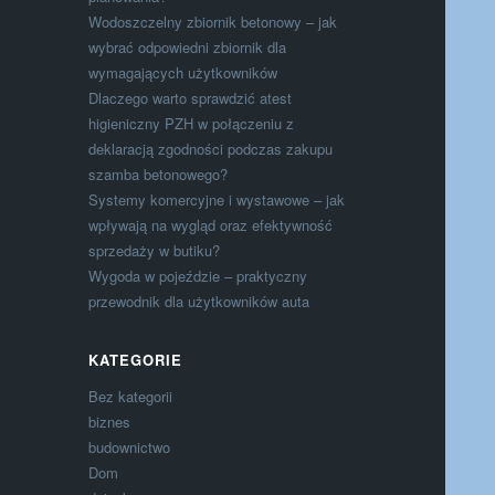
Wodoszczelny zbiornik betonowy – jak
wybrać odpowiedni zbiornik dla
wymagających użytkowników
Dlaczego warto sprawdzić atest
higieniczny PZH w połączeniu z
deklaracją zgodności podczas zakupu
szamba betonowego?
Systemy komercyjne i wystawowe – jak
wpływają na wygląd oraz efektywność
sprzedaży w butiku?
Wygoda w pojeździe – praktyczny
przewodnik dla użytkowników auta
KATEGORIE
Bez kategorii
biznes
budownictwo
Dom