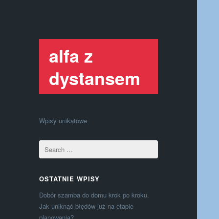
alfa z
dystansem
Wpisy unikatowe
OSTATNIE WPISY
Dobór szamba do domu krok po kroku.
Jak uniknąć błędów już na etapie
planowania?