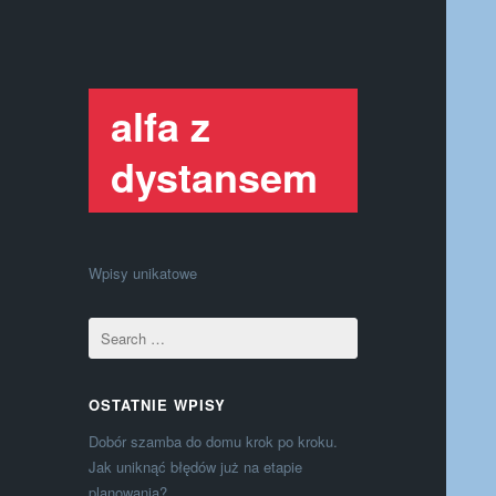
alfa z
dystansem
Wpisy unikatowe
OSTATNIE WPISY
Dobór szamba do domu krok po kroku.
Jak uniknąć błędów już na etapie
planowania?