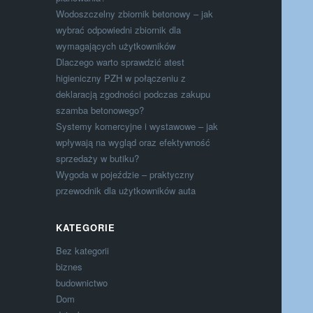
Wodoszczelny zbiornik betonowy – jak
wybrać odpowiedni zbiornik dla
wymagających użytkowników
Dlaczego warto sprawdzić atest
higieniczny PZH w połączeniu z
deklaracją zgodności podczas zakupu
szamba betonowego?
Systemy komercyjne i wystawowe – jak
wpływają na wygląd oraz efektywność
sprzedaży w butiku?
Wygoda w pojeździe – praktyczny
przewodnik dla użytkowników auta
KATEGORIE
Bez kategorii
biznes
budownictwo
Dom