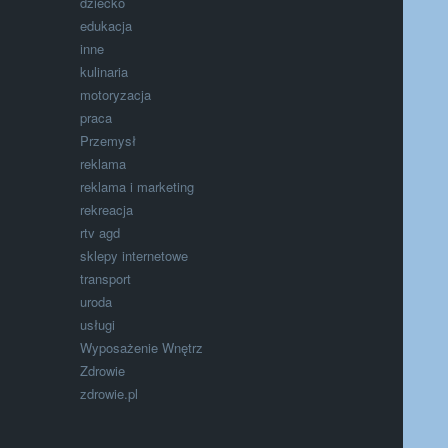
dziecko
edukacja
inne
kulinaria
motoryzacja
praca
Przemysł
reklama
reklama i marketing
rekreacja
rtv agd
sklepy internetowe
transport
uroda
usługi
Wyposażenie Wnętrz
Zdrowie
zdrowie.pl