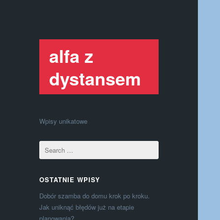
alfa z
dystansem
Wpisy unikatowe
OSTATNIE WPISY
Dobór szamba do domu krok po kroku.
Jak uniknąć błędów już na etapie
planowania?