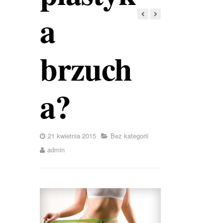
a
brzuch
a?
21 kwietnia 2015
Bez kategorii
admin