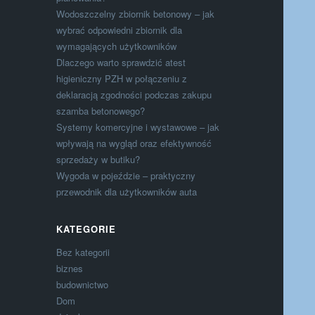
Wodoszczelny zbiornik betonowy – jak
wybrać odpowiedni zbiornik dla
wymagających użytkowników
Dlaczego warto sprawdzić atest
higieniczny PZH w połączeniu z
deklaracją zgodności podczas zakupu
szamba betonowego?
Systemy komercyjne i wystawowe – jak
wpływają na wygląd oraz efektywność
sprzedaży w butiku?
Wygoda w pojeździe – praktyczny
przewodnik dla użytkowników auta
KATEGORIE
Bez kategorii
biznes
budownictwo
Dom