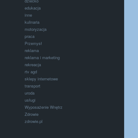
dziecko
edukacja
inne
kulinaria
motoryzacja
praca
Przemysł
reklama
reklama i marketing
rekreacja
rtv agd
sklepy internetowe
transport
uroda
usługi
Wyposażenie Wnętrz
Zdrowie
zdrowie.pl