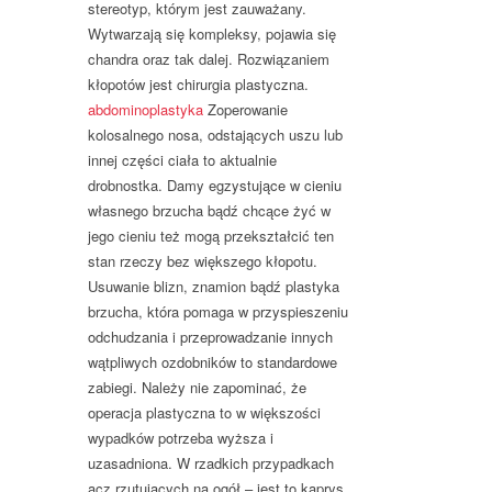
stereotyp, którym jest zauważany.
Wytwarzają się kompleksy, pojawia się
chandra oraz tak dalej. Rozwiązaniem
kłopotów jest chirurgia plastyczna.
abdominoplastyka
Zoperowanie
kolosalnego nosa, odstających uszu lub
innej części ciała to aktualnie
drobnostka. Damy egzystujące w cieniu
własnego brzucha bądź chcące żyć w
jego cieniu też mogą przekształcić ten
stan rzeczy bez większego kłopotu.
Usuwanie blizn, znamion bądź plastyka
brzucha, która pomaga w przyspieszeniu
odchudzania i przeprowadzanie innych
wątpliwych ozdobników to standardowe
zabiegi. Należy nie zapominać, że
operacja plastyczna to w większości
wypadków potrzeba wyższa i
uzasadniona. W rzadkich przypadkach
acz rzutujących na ogół – jest to kaprys