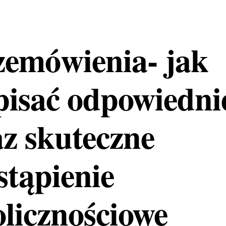
zemówienia- jak
pisać odpowiedni
az skuteczne
stąpienie
olicznościowe