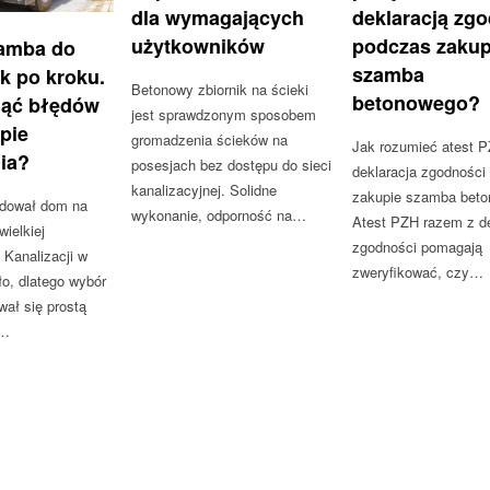
dla wymagających
deklaracją zg
użytkowników
podczas zaku
amba do
szamba
k po kroku.
Betonowy zbiornik na ścieki
betonowego?
nąć błędów
jest sprawdzonym sposobem
apie
gromadzenia ścieków na
Jak rozumieć atest P
ia?
posesjach bez dostępu do sieci
deklaracja zgodności
kanalizacyjnej. Solidne
zakupie szamba bet
dował dom na
wykonanie, odporność na…
Atest PZH razem z de
ielkiej
zgodności pomagają
 Kanalizacji w
zweryfikować, czy…
ło, dlatego wybór
ał się prostą
.…