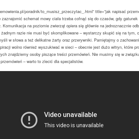
zemowienia.pl/poradnik/to_musisz_przeczytac_.html” title=”jak napisać prze
e zaznajomić schemat mowy ciała trzeba cofnąć się do czasów, gdy gatunek n
Komunikacja na poziomie zwierząt opiera się głównie na jednoznacznie od
żadnym razie nie musi być skomplikowane – wystarczy skupić się na tym, 
yśli w słowa a też delikatne żarty oraz przerywniki. Pamiętajmy o zachowani
piracji wolno również wyszukiwać w sieci – obecnie jest dużo witryn, które p
tórych znajdziemy osoby piszące treści przemówień. Nie musimy się w związku
 przemówień – warto to zlecić dla specjalistów.