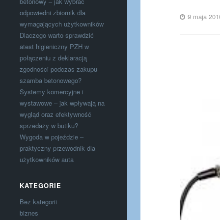
betonowy – jak wybrać
odpowiedni zbiornik dla
9 maja 201
wymagających użytkowników
Dlaczego warto sprawdzić
atest higieniczny PZH w
połączeniu z deklaracją
zgodności podczas zakupu
szamba betonowego?
Systemy komercyjne i
wystawowe – jak wpływają na
wygląd oraz efektywność
sprzedaży w butiku?
Wygoda w pojeździe –
praktyczny przewodnik dla
użytkowników auta
KATEGORIE
Bez kategorii
biznes