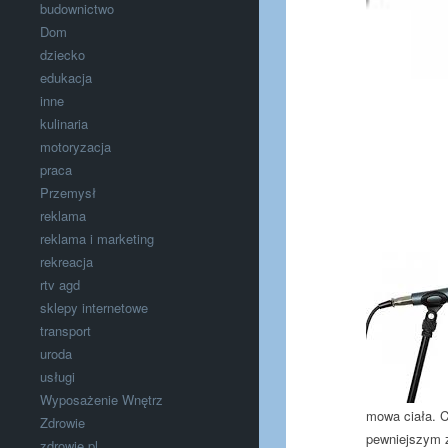
budownictwo
Dom
dziecko
edukacja
inne
kulinaria
motoryzacja
praca
Przemysł
reklama
reklama i marketing
rekreacja
rtv agd
sklepy internetowe
transport
uroda
usługi
Wyposażenie Wnętrz
mowa ciała. C
Zdrowie
pewniejszym ź
zdrowie.pl