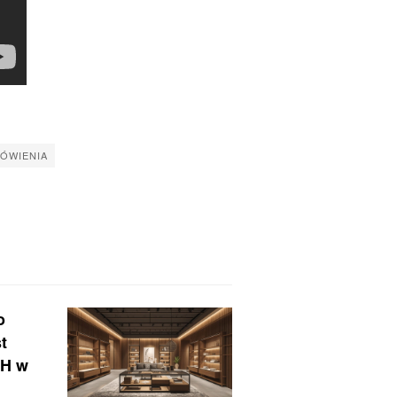
ÓWIENIA
o
t
ZH w