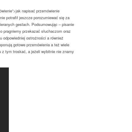
mówienie”>jak napisać przemówienie
ie potrafił jeszcze porozumiewać się za
bieranych gestach. Podsumowując – pisanie
co pragniemy przekazać słuchaczom oraz
u odpowiedniej ostrożności a również
roponują gotowe przemówienia a też wiele
 z tym troskać, a jeżeli wybitnie nie znamy