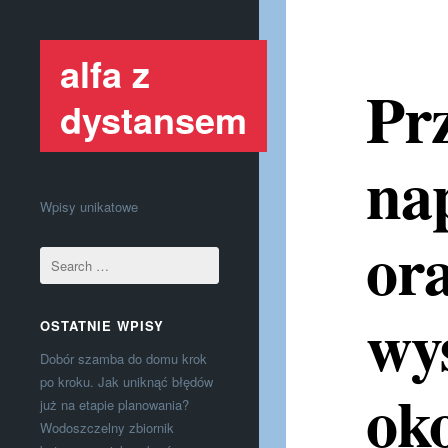
alfa z
Pr
dystansem
na
Wpisy unikatowe
or
wy
OSTATNIE WPISY
Dobór szamba do domu krok
po kroku. Jak uniknąć błędów
ok
już na etapie planowania?
Wodoszczelny zbiornik