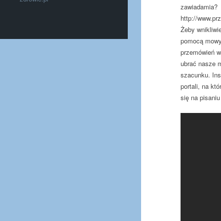
zawiadamia?
http://www.pr
Żeby wnikliwi
pomocą mowy. 
przemówień w 
ubrać nasze m
szacunku. Ins
portali, na k
się na pisaniu