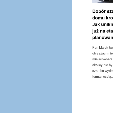
Dobór sz
domu kro
Jak unik
już na et
planowan
Pan Marek bu
obrzeżach niew
miejscowości.
okolicy nie by
szamba wydaw
formalnością