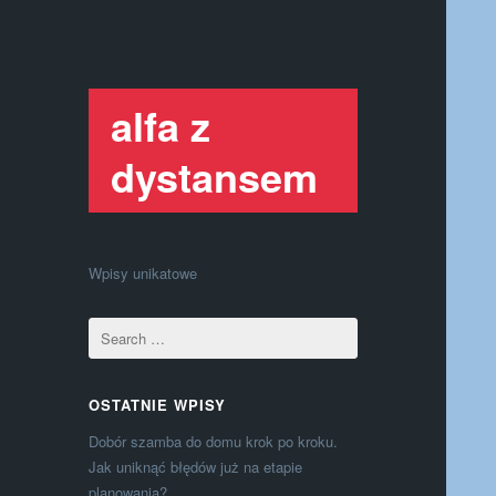
alfa z
dystansem
Wpisy unikatowe
OSTATNIE WPISY
Dobór szamba do domu krok po kroku.
Jak uniknąć błędów już na etapie
planowania?