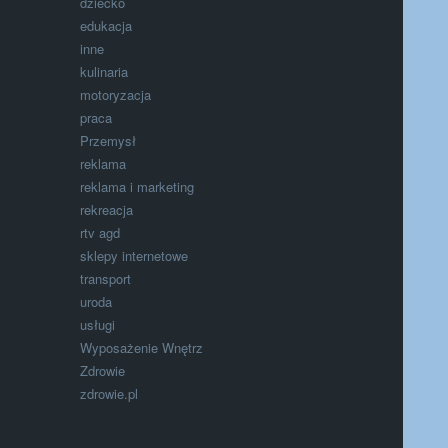
dziecko
edukacja
inne
kulinaria
motoryzacja
praca
Przemysł
reklama
reklama i marketing
rekreacja
rtv agd
sklepy internetowe
transport
uroda
usługi
Wyposażenie Wnętrz
Zdrowie
zdrowie.pl