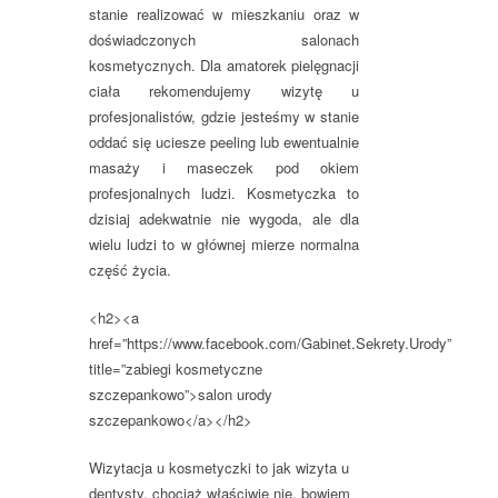
stanie realizować w mieszkaniu oraz w
doświadczonych salonach
kosmetycznych. Dla amatorek pielęgnacji
ciała rekomendujemy wizytę u
profesjonalistów, gdzie jesteśmy w stanie
oddać się uciesze peeling lub ewentualnie
masaży i maseczek pod okiem
profesjonalnych ludzi. Kosmetyczka to
dzisiaj adekwatnie nie wygoda, ale dla
wielu ludzi to w głównej mierze normalna
część życia.
<h2><a
href=”https://www.facebook.com/Gabinet.Sekrety.Urody”
title=”zabiegi kosmetyczne
szczepankowo”>salon urody
szczepankowo</a></h2>
Wizytacja u kosmetyczki to jak wizyta u
dentysty, chociaż właściwie nie, bowiem