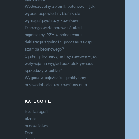
Wodoszczelny zbiornik betonowy – jak
wybrać odpowiedni zbiornik dla
wymagających użytkowników
Dlaczego warto sprawdzić atest
higieniczny PZH w połączeniu z
deklaracją zgodności podczas zakupu
szamba betonowego?
Systemy komercyjne i wystawowe – jak
wpływają na wygląd oraz efektywność
sprzedaży w butiku?
Wygoda w pojeździe – praktyczny
przewodnik dla użytkowników auta
KATEGORIE
Bez kategorii
biznes
budownictwo
Dom