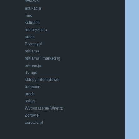
dziecko
edukacja
inne
kulinaria
motoryzacja
praca
Przemysł
reklama
reklama i marketing
rekreacja
rtv agd
sklepy internetowe
transport
uroda
usługi
Wyposażenie Wnętrz
Zdrowie
zdrowie.pl