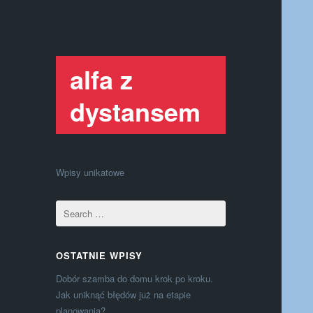
alfa z
dystansem
Wpisy unikatowe
OSTATNIE WPISY
Dobór szamba do domu krok po kroku.
Jak uniknąć błędów już na etapie
planowania?