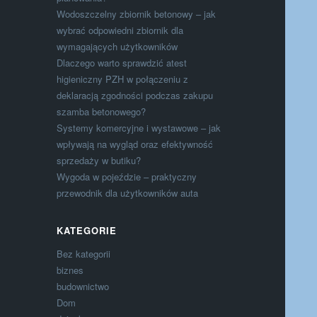
Wodoszczelny zbiornik betonowy – jak
wybrać odpowiedni zbiornik dla
wymagających użytkowników
Dlaczego warto sprawdzić atest
higieniczny PZH w połączeniu z
deklaracją zgodności podczas zakupu
szamba betonowego?
Systemy komercyjne i wystawowe – jak
wpływają na wygląd oraz efektywność
sprzedaży w butiku?
Wygoda w pojeździe – praktyczny
przewodnik dla użytkowników auta
KATEGORIE
Bez kategorii
biznes
budownictwo
Dom