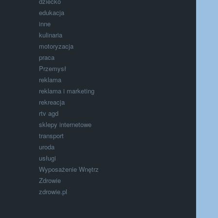
dziecko
edukacja
inne
kulinaria
motoryzacja
praca
Przemysł
reklama
reklama i marketing
rekreacja
rtv agd
sklepy internetowe
transport
uroda
usługi
Wyposażenie Wnętrz
Zdrowie
zdrowie.pl