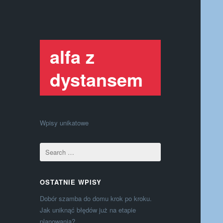
alfa z
dystansem
Wpisy unikatowe
OSTATNIE WPISY
Dobór szamba do domu krok po kroku.
Jak uniknąć błędów już na etapie
planowania?