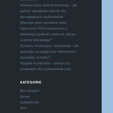
Wodoszczelny zbiornik betonowy – jak
wybrać odpowiedni zbiornik dla
wymagających użytkowników
Dlaczego warto sprawdzić atest
higieniczny PZH w połączeniu z
deklaracją zgodności podczas zakupu
szamba betonowego?
Systemy komercyjne i wystawowe – jak
wpływają na wygląd oraz efektywność
sprzedaży w butiku?
Wygoda w pojeździe – praktyczny
przewodnik dla użytkowników auta
KATEGORIE
Bez kategorii
biznes
budownictwo
Dom