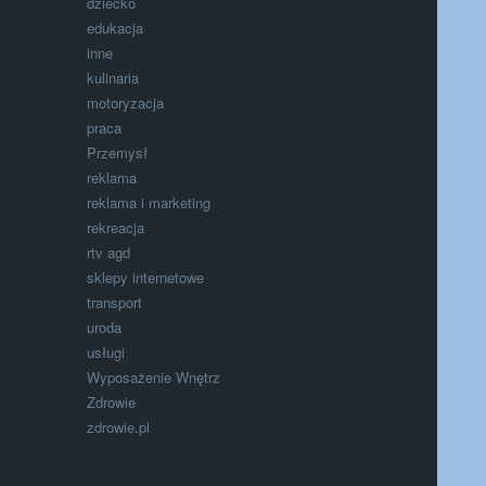
dziecko
edukacja
inne
kulinaria
motoryzacja
praca
Przemysł
reklama
reklama i marketing
rekreacja
rtv agd
sklepy internetowe
transport
uroda
usługi
Wyposażenie Wnętrz
Zdrowie
zdrowie.pl