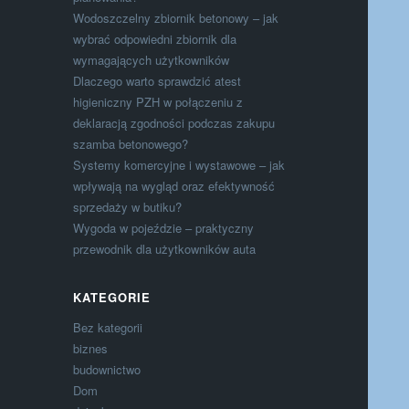
Wodoszczelny zbiornik betonowy – jak
wybrać odpowiedni zbiornik dla
wymagających użytkowników
Dlaczego warto sprawdzić atest
higieniczny PZH w połączeniu z
deklaracją zgodności podczas zakupu
szamba betonowego?
Systemy komercyjne i wystawowe – jak
wpływają na wygląd oraz efektywność
sprzedaży w butiku?
Wygoda w pojeździe – praktyczny
przewodnik dla użytkowników auta
KATEGORIE
Bez kategorii
biznes
budownictwo
Dom