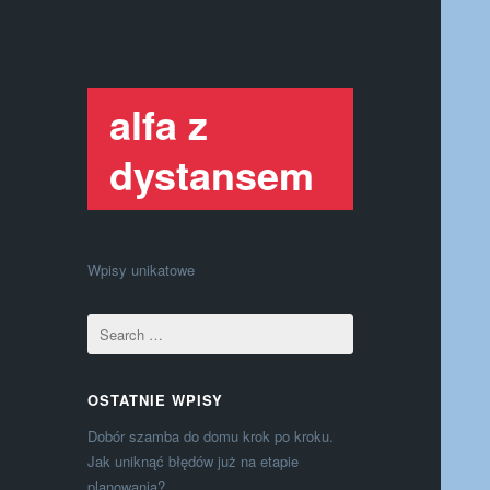
alfa z
dystansem
Wpisy unikatowe
OSTATNIE WPISY
Dobór szamba do domu krok po kroku.
Jak uniknąć błędów już na etapie
planowania?