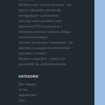
Wodoszczelny zbiornik betonowy – jak
wybrać odpowiedni zbiornik dla
wymagających użytkowników
Dlaczego warto sprawdzić atest
higieniczny PZH w połączeniu z
deklaracją zgodności podczas zakupu
szamba betonowego?
Systemy komercyjne i wystawowe – jak
wpływają na wygląd oraz efektywność
sprzedaży w butiku?
Wygoda w pojeździe – praktyczny
przewodnik dla użytkowników auta
KATEGORIE
Bez kategorii
biznes
budownictwo
Dom