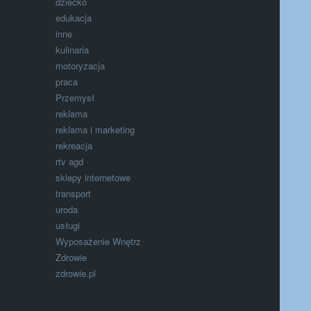
dziecko
edukacja
inne
kulinaria
motoryzacja
praca
Przemysł
reklama
reklama i marketing
rekreacja
rtv agd
sklepy internetowe
transport
uroda
usługi
Wyposażenie Wnętrz
Zdrowie
zdrowie.pl