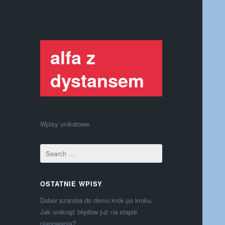
alfa z
dystansem
Wpisy unikatowe
OSTATNIE WPISY
Dobór szamba do domu krok po kroku.
Jak uniknąć błędów już na etapie
planowania?