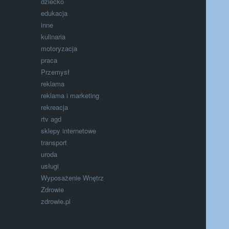
dziecko
edukacja
inne
kulinaria
motoryzacja
praca
Przemysł
reklama
reklama i marketing
rekreacja
rtv agd
sklepy internetowe
transport
uroda
usługi
Wyposażenie Wnętrz
Zdrowie
zdrowie.pl