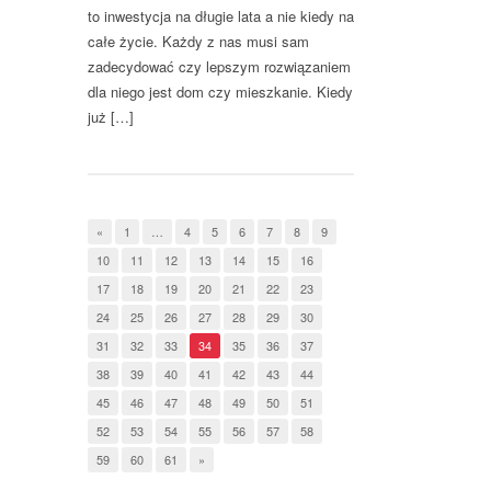
to inwestycja na długie lata a nie kiedy na
całe życie. Każdy z nas musi sam
zadecydować czy lepszym rozwiązaniem
dla niego jest dom czy mieszkanie. Kiedy
już […]
«
1
…
4
5
6
7
8
9
10
11
12
13
14
15
16
17
18
19
20
21
22
23
24
25
26
27
28
29
30
31
32
33
34
35
36
37
38
39
40
41
42
43
44
45
46
47
48
49
50
51
52
53
54
55
56
57
58
59
60
61
»