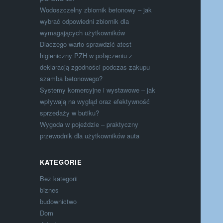
Wodoszczelny zbiornik betonowy – jak
wybrać odpowiedni zbiornik dla
wymagających użytkowników
Dlaczego warto sprawdzić atest
higieniczny PZH w połączeniu z
deklaracją zgodności podczas zakupu
szamba betonowego?
Systemy komercyjne i wystawowe – jak
wpływają na wygląd oraz efektywność
sprzedaży w butiku?
Wygoda w pojeździe – praktyczny
przewodnik dla użytkowników auta
KATEGORIE
Bez kategorii
biznes
budownictwo
Dom