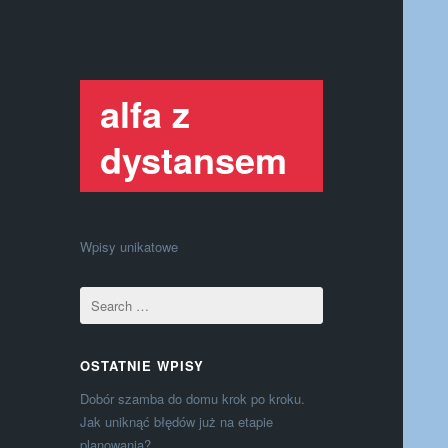
alfa z
dystansem
Wpisy unikatowe
OSTATNIE WPISY
Dobór szamba do domu krok po kroku.
Jak uniknąć błędów już na etapie
planowania?