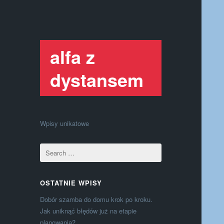
alfa z
dystansem
Wpisy unikatowe
OSTATNIE WPISY
Dobór szamba do domu krok po kroku.
Jak uniknąć błędów już na etapie
planowania?