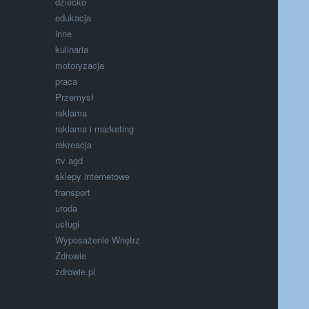
dziecko
edukacja
inne
kulinaria
motoryzacja
praca
Przemysł
reklama
reklama i marketing
rekreacja
rtv agd
sklepy internetowe
transport
uroda
usługi
Wyposażenie Wnętrz
Zdrowie
zdrowie.pl