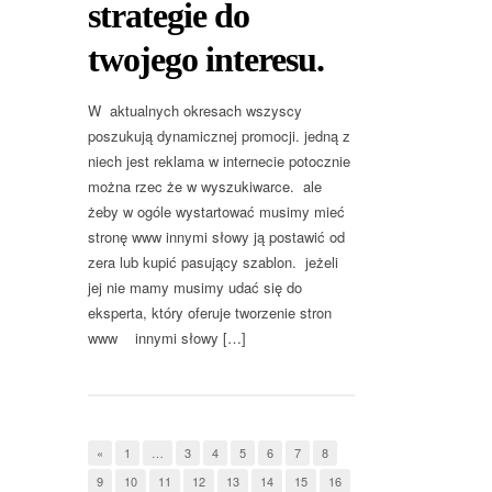
strategie do
twojego interesu.
W aktualnych okresach wszyscy
poszukują dynamicznej promocji. jedną z
niech jest reklama w internecie potocznie
można rzec że w wyszukiwarce. ale
żeby w ogóle wystartować musimy mieć
stronę www innymi słowy ją postawić od
zera lub kupić pasujący szablon. jeżeli
jej nie mamy musimy udać się do
eksperta, który oferuje tworzenie stron
www innymi słowy […]
«
1
…
3
4
5
6
7
8
9
10
11
12
13
14
15
16