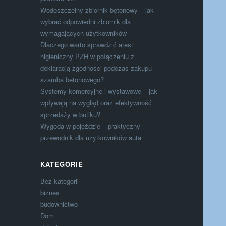
Wodoszczelny zbiornik betonowy – jak
wybrać odpowiedni zbiornik dla
wymagających użytkowników
Dlaczego warto sprawdzić atest
higieniczny PZH w połączeniu z
deklaracją zgodności podczas zakupu
szamba betonowego?
Systemy komercyjne i wystawowe – jak
wpływają na wygląd oraz efektywność
sprzedaży w butiku?
Wygoda w pojeździe – praktyczny
przewodnik dla użytkowników auta
KATEGORIE
Bez kategorii
biznes
budownictwo
Dom