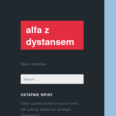
alfa z
dystansem
Wpisy unikatowe
OSTATNIE WPISY
Dobór szamba do domu krok po kroku.
Jak uniknąć błędów już na etapie
planowania?