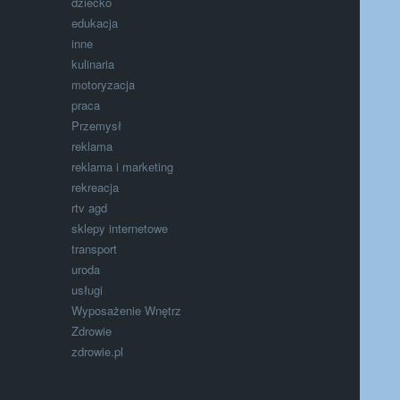
dziecko
edukacja
inne
kulinaria
motoryzacja
praca
Przemysł
reklama
reklama i marketing
rekreacja
rtv agd
sklepy internetowe
transport
uroda
usługi
Wyposażenie Wnętrz
Zdrowie
zdrowie.pl