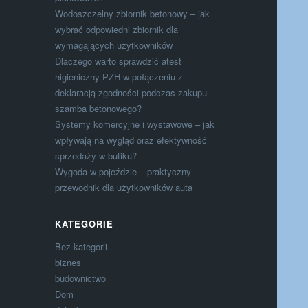
Wodoszczelny zbiornik betonowy – jak
wybrać odpowiedni zbiornik dla
wymagających użytkowników
Dlaczego warto sprawdzić atest
higieniczny PZH w połączeniu z
deklaracją zgodności podczas zakupu
szamba betonowego?
Systemy komercyjne i wystawowe – jak
wpływają na wygląd oraz efektywność
sprzedaży w butiku?
Wygoda w pojeździe – praktyczny
przewodnik dla użytkowników auta
KATEGORIE
Bez kategorii
biznes
budownictwo
Dom