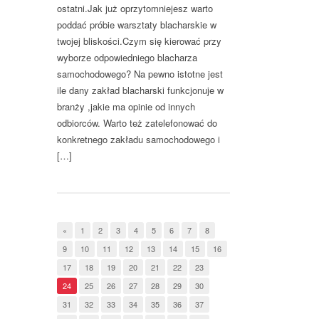
ostatni.Jak już oprzytomniejesz warto
poddać próbie warsztaty blacharskie w
twojej bliskości.Czym się kierować przy
wyborze odpowiedniego blacharza
samochodowego? Na pewno istotne jest
ile dany zakład blacharski funkcjonuje w
branży ,jakie ma opinie od innych
odbiorców. Warto też zatelefonować do
konkretnego zakładu samochodowego i
[…]
«
1
2
3
4
5
6
7
8
9
10
11
12
13
14
15
16
17
18
19
20
21
22
23
24
25
26
27
28
29
30
31
32
33
34
35
36
37