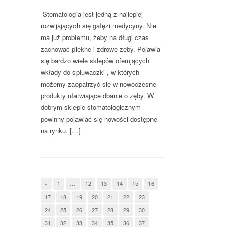
Stomatologia jest jedną z najlepiej
rozwijających się gałęzi medycyny. Nie
ma już problemu, żeby na długi czas
zachować piękne i zdrowe zęby. Pojawia
się bardzo wiele sklepów oferujących
wkłady do spluwaczki , w których
możemy zaopatrzyć się w nowoczesne
produkty ułatwiające dbanie o zęby. W
dobrym sklepie stomatologicznym
powinny pojawiać się nowości dostępne
na rynku. […]
«
1
…
12
13
14
15
16
17
18
19
20
21
22
23
24
25
26
27
28
29
30
31
32
33
34
35
36
37