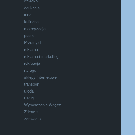
dziecko
edukacja
inne
kulinaria
motoryzacja
praca
Przemysł
reklama
reklama i marketing
rekreacja
rtv agd
sklepy internetowe
transport
uroda
usługi
Wyposażenie Wnętrz
Zdrowie
zdrowie.pl