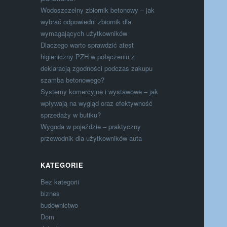
Wodoszczelny zbiornik betonowy – jak
wybrać odpowiedni zbiornik dla
wymagających użytkowników
Dlaczego warto sprawdzić atest
higieniczny PZH w połączeniu z
deklaracją zgodności podczas zakupu
szamba betonowego?
Systemy komercyjne i wystawowe – jak
wpływają na wygląd oraz efektywność
sprzedaży w butiku?
Wygoda w pojeździe – praktyczny
przewodnik dla użytkowników auta
KATEGORIE
Bez kategorii
biznes
budownictwo
Dom