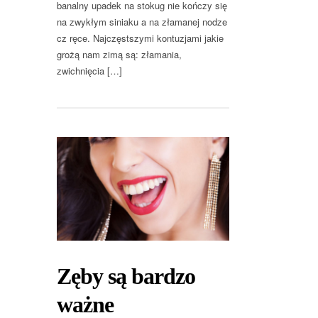
banalny upadek na stokug nie kończy się
na zwykłym siniaku a na złamanej nodze
cz ręce. Najczęstszymi kontuzjami jakie
grożą nam zimą są: złamania,
zwichnięcia […]
Zęby są bardzo
ważne