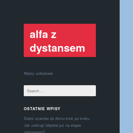
alfa z
dystansem
Wpisy unikatowe
OSTATNIE WPISY
Dobór szamba do domu krok po kroku.
Jak uniknąć błędów już na etapie
planowania?