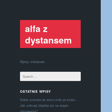
alfa z
dystansem
Wpisy unikatowe
OSTATNIE WPISY
Dobór szamba do domu krok po kroku.
Jak uniknąć błędów już na etapie
planowania?