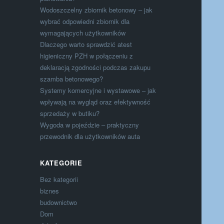
Wodoszczelny zbiornik betonowy – jak
wybrać odpowiedni zbiornik dla
wymagających użytkowników
Dlaczego warto sprawdzić atest
higieniczny PZH w połączeniu z
deklaracją zgodności podczas zakupu
szamba betonowego?
Systemy komercyjne i wystawowe – jak
wpływają na wygląd oraz efektywność
sprzedaży w butiku?
Wygoda w pojeździe – praktyczny
przewodnik dla użytkowników auta
KATEGORIE
Bez kategorii
biznes
budownictwo
Dom