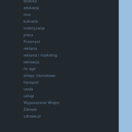
dziecko
edukacja
inne
kulinaria
motoryzacja
praca
Przemysł
reklama
reklama i marketing
rekreacja
rtv agd
sklepy internetowe
transport
uroda
usługi
Wyposażenie Wnętrz
Zdrowie
zdrowie.pl