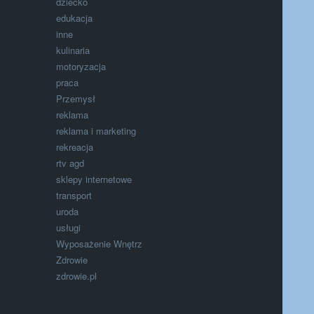
dziecko
edukacja
inne
kulinaria
motoryzacja
praca
Przemysł
reklama
reklama i marketing
rekreacja
rtv agd
sklepy internetowe
transport
uroda
usługi
Wyposażenie Wnętrz
Zdrowie
zdrowie.pl