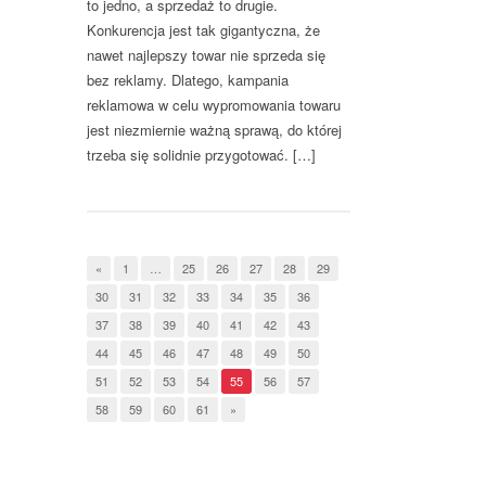
to jedno, a sprzedaż to drugie.
Konkurencja jest tak gigantyczna, że
nawet najlepszy towar nie sprzeda się
bez reklamy. Dlatego, kampania
reklamowa w celu wypromowania towaru
jest niezmiernie ważną sprawą, do której
trzeba się solidnie przygotować. […]
«
1
…
25
26
27
28
29
30
31
32
33
34
35
36
37
38
39
40
41
42
43
44
45
46
47
48
49
50
51
52
53
54
55
56
57
58
59
60
61
»