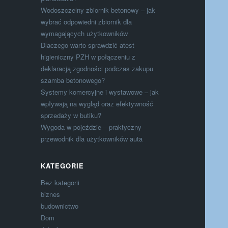
Wodoszczelny zbiornik betonowy – jak
wybrać odpowiedni zbiornik dla
wymagających użytkowników
Dlaczego warto sprawdzić atest
higieniczny PZH w połączeniu z
deklaracją zgodności podczas zakupu
szamba betonowego?
Systemy komercyjne i wystawowe – jak
wpływają na wygląd oraz efektywność
sprzedaży w butiku?
Wygoda w pojeździe – praktyczny
przewodnik dla użytkowników auta
KATEGORIE
Bez kategorii
biznes
budownictwo
Dom