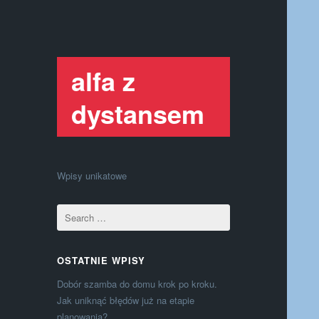
alfa z
dystansem
Wpisy unikatowe
OSTATNIE WPISY
Dobór szamba do domu krok po kroku.
Jak uniknąć błędów już na etapie
planowania?