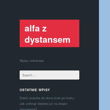
alfa z
dystansem
Wpisy unikatowe
OSTATNIE WPISY
Dobór szamba do domu krok po kroku.
Jak uniknąć błędów już na etapie
planowania?