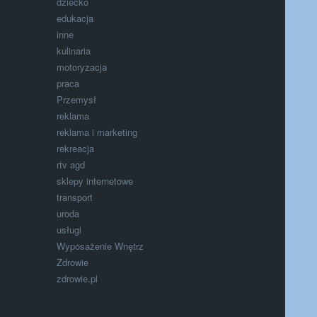
dziecko
edukacja
inne
kulinaria
motoryzacja
praca
Przemysł
reklama
reklama i marketing
rekreacja
rtv agd
sklepy internetowe
transport
uroda
usługi
Wyposażenie Wnętrz
Zdrowie
zdrowie.pl