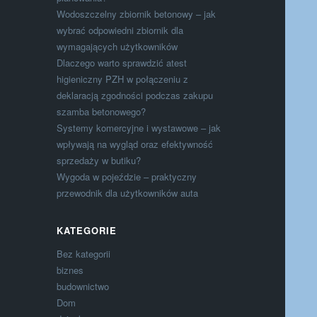
Wodoszczelny zbiornik betonowy – jak
wybrać odpowiedni zbiornik dla
wymagających użytkowników
Dlaczego warto sprawdzić atest
higieniczny PZH w połączeniu z
deklaracją zgodności podczas zakupu
szamba betonowego?
Systemy komercyjne i wystawowe – jak
wpływają na wygląd oraz efektywność
sprzedaży w butiku?
Wygoda w pojeździe – praktyczny
przewodnik dla użytkowników auta
KATEGORIE
Bez kategorii
biznes
budownictwo
Dom